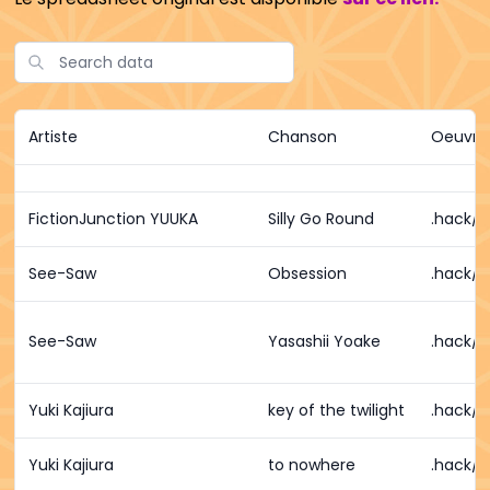
Artiste
Chanson
Oeuvre
FictionJunction YUUKA
Silly Go Round
.hack//
See-Saw
Obsession
.hack//
See-Saw
Yasashii Yoake
.hack//
Yuki Kajiura
key of the twilight
.hack//
Yuki Kajiura
to nowhere
.hack//