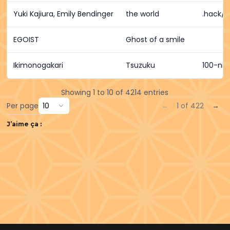
Yuki Kajiura, Emily Bendinger
the world
.hack//
EGOIST
Ghost of a smile
Ikimonogakari
Tsuzuku
100-nic
Showing 1 to 10 of 4214 entries
Per page
←
1 of 422
→
J’aime ça :