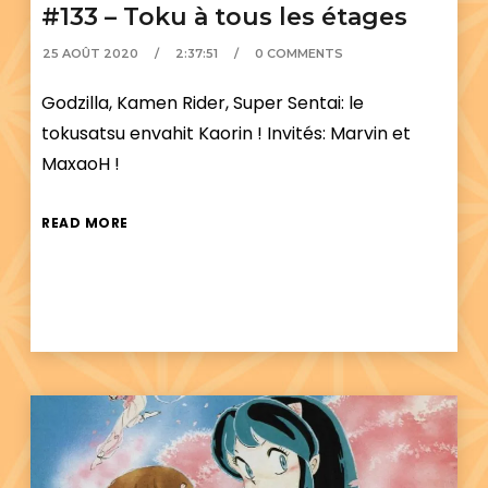
#133 – Toku à tous les étages
25 AOÛT 2020
2:37:51
0 COMMENTS
Godzilla, Kamen Rider, Super Sentai: le
tokusatsu envahit Kaorin ! Invités: Marvin et
MaxaoH !
READ MORE