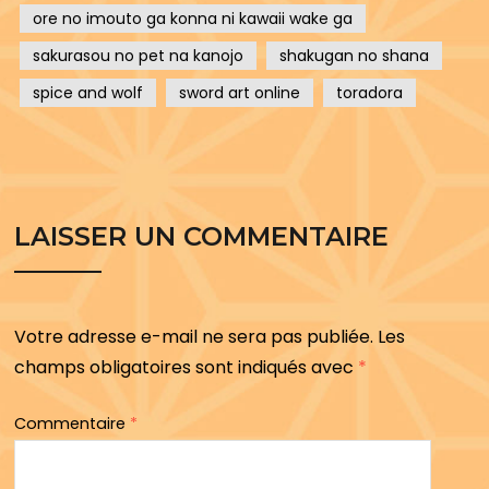
ore no imouto ga konna ni kawaii wake ga
sakurasou no pet na kanojo
shakugan no shana
spice and wolf
sword art online
toradora
LAISSER UN COMMENTAIRE
Votre adresse e-mail ne sera pas publiée.
Les
champs obligatoires sont indiqués avec
*
Commentaire
*