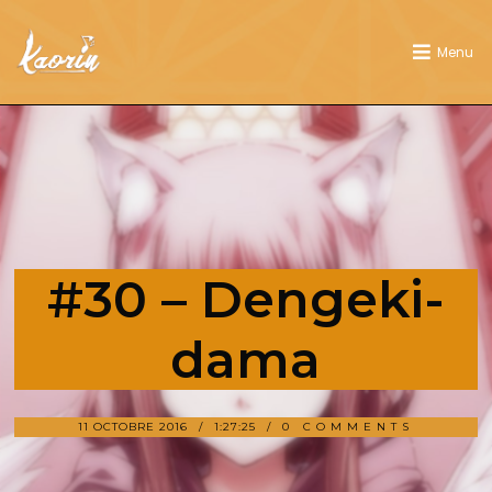
Menu
#30 – Dengeki-
dama
11 OCTOBRE 2016
1:27:25
0 COMMENTS