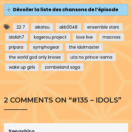
Dévoiler la liste des chansons de l’épisode
22 7
aikatsu
akb0048
ensemble stars
idolish7
kagerou project
love live
macross
pripara
symphogear
the idolmaster
the world god only knows
uta no prince-sama
wake up girls
zombieland saga
2 COMMENTS ON “
#135 – IDOLS
”
Xenoshiro