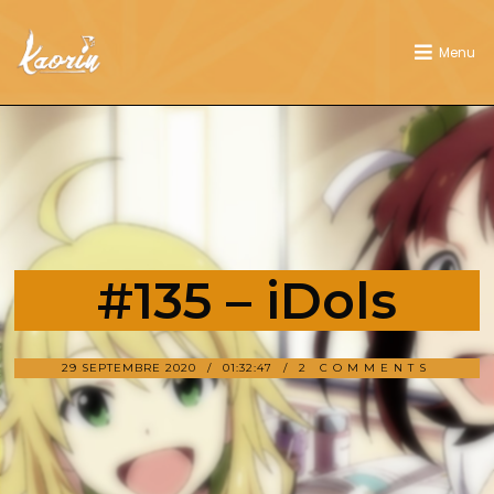
Menu
#135 – iDols
29 SEPTEMBRE 2020
01:32:47
2 COMMENTS