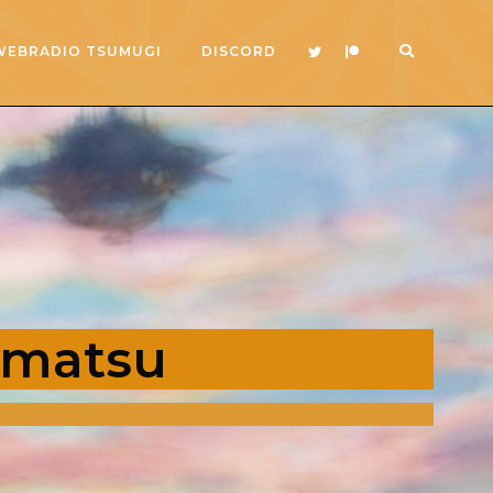
WEBRADIO TSUMUGI
DISCORD
ematsu
2x
1.5x
1.25x
1x