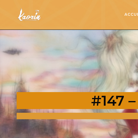
ACCU
#147 