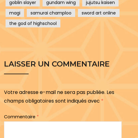
goblin slayer
gundam wing
jujutsu kaisen
magi
samurai champloo
sword art online
the god of highschool
LAISSER UN COMMENTAIRE
Votre adresse e-mail ne sera pas publiée.
Les
champs obligatoires sont indiqués avec
*
Commentaire
*