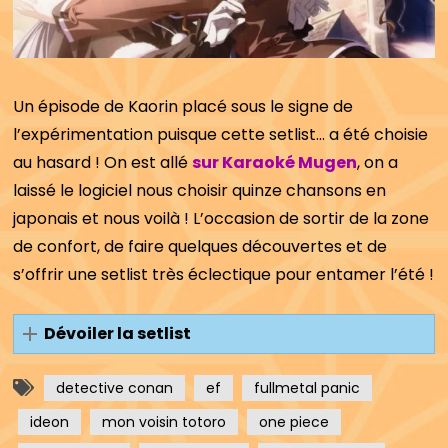
Un épisode de Kaorin placé sous le signe de
l’expérimentation puisque cette setlist… a été choisie
au hasard ! On est allé
sur Karaoké Mugen
, on a
laissé le logiciel nous choisir quinze chansons en
japonais et nous voilà ! L’occasion de sortir de la zone
de confort, de faire quelques découvertes et de
s’offrir une setlist très éclectique pour entamer l’été !
Dévoiler la setlist
detective conan
ef
fullmetal panic
ideon
mon voisin totoro
one piece