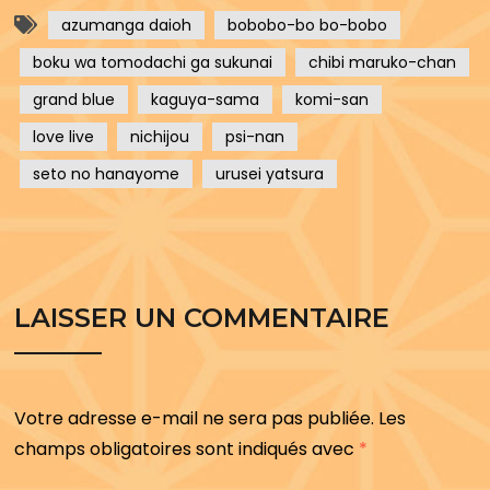
azumanga daioh
bobobo-bo bo-bobo
boku wa tomodachi ga sukunai
chibi maruko-chan
grand blue
kaguya-sama
komi-san
love live
nichijou
psi-nan
seto no hanayome
urusei yatsura
LAISSER UN COMMENTAIRE
Votre adresse e-mail ne sera pas publiée.
Les
champs obligatoires sont indiqués avec
*