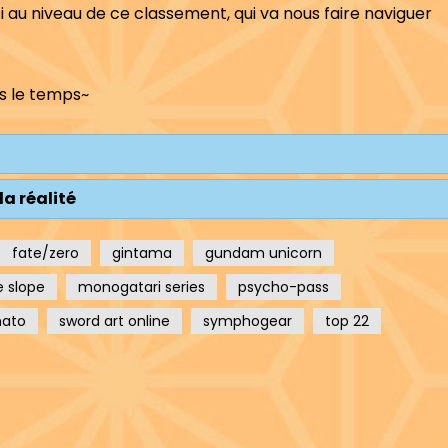
si au niveau de ce classement, qui va nous faire naviguer
s le temps~
la réalité
fate/zero
gintama
gundam unicorn
e slope
monogatari series
psycho-pass
mato
sword art online
symphogear
top 22