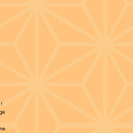
!
age
Une