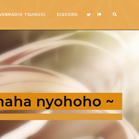
WEBRADIO TSUMUGI
DISCORD
ahaha nyohoho ~
2x
1.5x
1.25x
1x