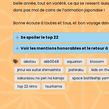
belle année, tout en variété, ce qui se ressent aus
dans pas mal de coins de l’animation japonaise !
Bonne écoute à toutes et tous, et bon voyage dan
Se spoiler le top 22
Voir les mentions honorables et le retour à 
aikatsu
akb0048
aquarion
btooom
jinrui wa suitai shimashita
joshiraku
kids on th
sakurasou no pet na kanojo
space battleship ya
top 22 rétro
tsuritama