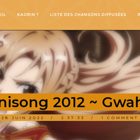
EIL
KAORIN ?
LISTE DES CHANSONS DIFFUSÉES
Anisong 2012 ~ Gw
28 JUIN 2022
2:37:33
1 COMMENT