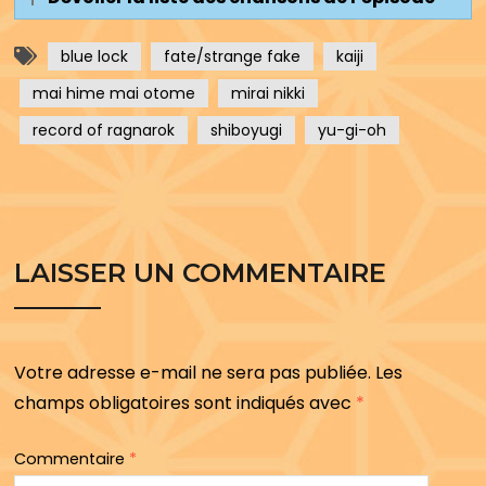
blue lock
fate/strange fake
kaiji
mai hime mai otome
mirai nikki
record of ragnarok
shiboyugi
yu-gi-oh
LAISSER UN COMMENTAIRE
Votre adresse e-mail ne sera pas publiée.
Les
champs obligatoires sont indiqués avec
*
Commentaire
*