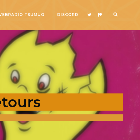
WEBRADIO TSUMUGI
DISCORD
etours
S
2x
1.5x
1.25x
1x