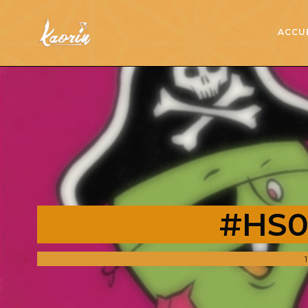
ACCU
#HS03