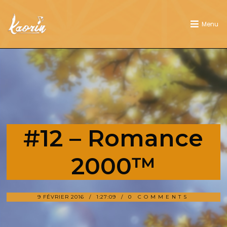
Menu
#12 – Romance
2000™
9 FÉVRIER 2016
1:27:09
0 COMMENTS