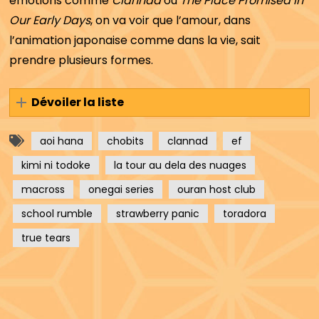
émotions comme
Clannad
ou
The Place Promised In
Our Early Days
, on va voir que l’amour, dans
l’animation japonaise comme dans la vie, sait
prendre plusieurs formes.
Dévoiler la liste
aoi hana
chobits
clannad
ef
kimi ni todoke
la tour au dela des nuages
macross
onegai series
ouran host club
school rumble
strawberry panic
toradora
true tears