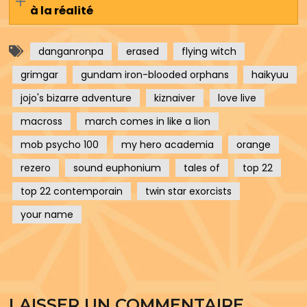
à la réalité
danganronpa
erased
flying witch
grimgar
gundam iron-blooded orphans
haikyuu
jojo's bizarre adventure
kiznaiver
love live
macross
march comes in like a lion
mob psycho 100
my hero academia
orange
rezero
sound euphonium
tales of
top 22
top 22 contemporain
twin star exorcists
your name
LAISSER UN COMMENTAIRE