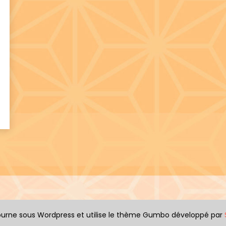
 tourne sous Wordpress et utilise le thème Gumbo développé par