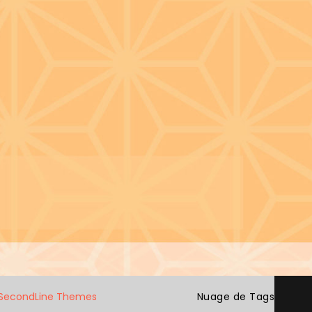
SecondLine Themes
Nuage de Tags