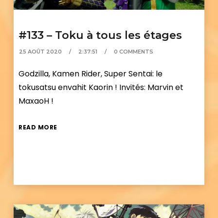
#133 – Toku à tous les étages
25 AOÛT 2020
2:37:51
0 COMMENTS
Godzilla, Kamen Rider, Super Sentai: le
tokusatsu envahit Kaorin ! Invités: Marvin et
MaxaoH !
READ MORE