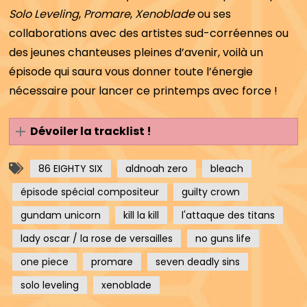
Solo Leveling
,
Promare
,
Xenoblade
ou ses
collaborations avec des artistes sud-corréennes ou
des jeunes chanteuses pleines d’avenir, voilà un
épisode qui saura vous donner toute l’énergie
nécessaire pour lancer ce printemps avec force !
Dévoiler la tracklist !
86 EIGHTY SIX
aldnoah zero
bleach
épisode spécial compositeur
guilty crown
gundam unicorn
kill la kill
l'attaque des titans
lady oscar / la rose de versailles
no guns life
one piece
promare
seven deadly sins
solo leveling
xenoblade