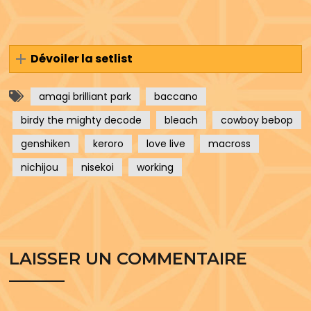
Dévoiler la setlist
amagi brilliant park
baccano
birdy the mighty decode
bleach
cowboy bebop
genshiken
keroro
love live
macross
nichijou
nisekoi
working
LAISSER UN COMMENTAIRE