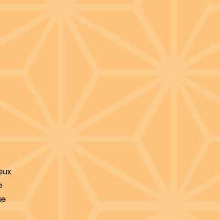
eux
e
ue