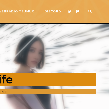
WEBRADIO TSUMUGI
DISCORD
ife
ENT
2x
1.5x
1.25x
1x