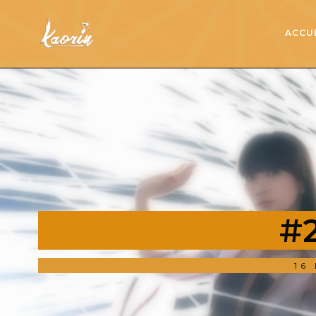
ACCU
#2
16