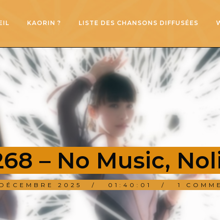
EIL
KAORIN ?
LISTE DES CHANSONS DIFFUSÉES
68 – No Music, Nol
 DÉCEMBRE 2025
01:40:01
1 COMM