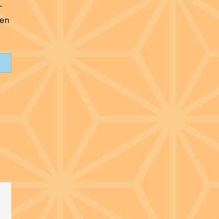
-
 en