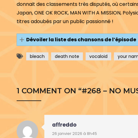
donnait des classements très disputés, où certain
Japan, ONE OK ROCK, MAN WITH A MISSION, Polysic
titres adoubés par un public passionné !
Dévoiler la liste des chansons de l’épisode
bleach
death note
vocaloid
your na
1 COMMENT ON “
#268 – NO MUS
affreddo
26 janvier 2026 à 8h45