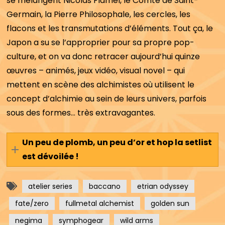
se mélangent Nicolas Flamel, le Comte de Saint-
Germain, la Pierre Philosophale, les cercles, les
flacons et les transmutations d’éléments. Tout ça, le
Japon a su se l’approprier pour sa propre pop-
culture, et on va donc retracer aujourd’hui quinze
œuvres – animés, jeux vidéo, visual novel – qui
mettent en scène des alchimistes où utilisent le
concept d’alchimie au sein de leurs univers, parfois
sous des formes… très extravagantes.
Un peu de plomb, un peu d’or et hop la setlist
est dévoilée !
atelier series
baccano
etrian odyssey
fate/zero
fullmetal alchemist
golden sun
negima
symphogear
wild arms